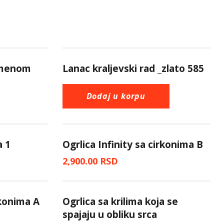
amenom
Lanac kraljevski rad _zlato 585
Dodaj u korpu
a 1
Ogrlica Infinity sa cirkonima B
2,900.00
RSD
rkonima A
Ogrlica sa krilima koja se
spajaju u obliku srca