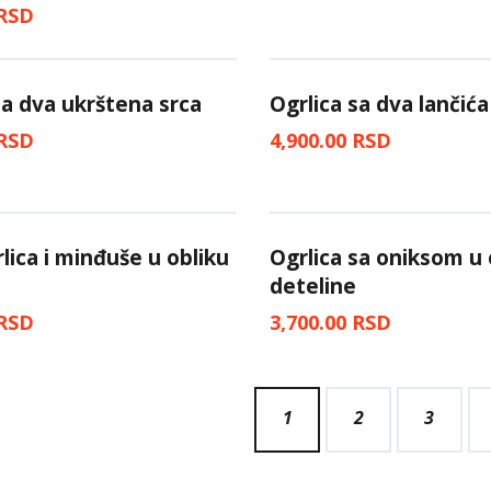
RSD
sa dva ukrštena srca
Ogrlica sa dva lančića 
RSD
4,900.00
RSD
rlica i minđuše u obliku
Ogrlica sa oniksom u 
deteline
RSD
3,700.00
RSD
1
2
3
→