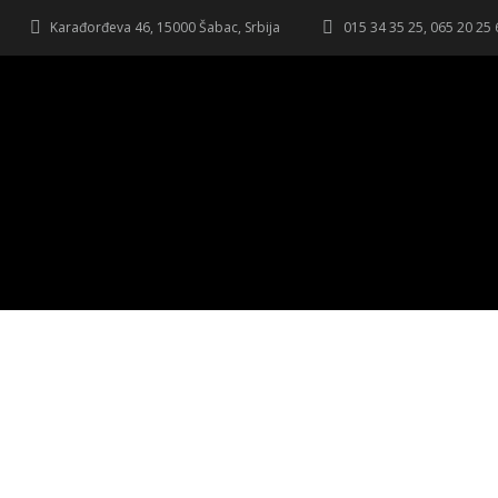
Karađorđeva 46, 15000 Šabac, Srbija
015 34 35 25, 065 20 25