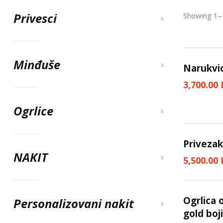
Privesci
Showing 1–1
Minđuše
Narukvi
3,700.00
Ogrlice
Privezak
NAKIT
5,500.00
Ogrlica o
Personalizovani nakit
gold boji