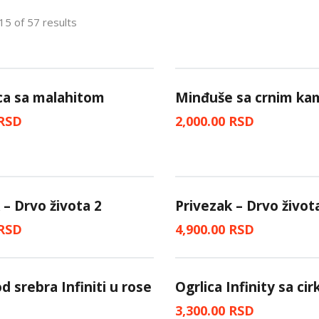
5 of 57 results
ca sa malahitom
Minđuše sa crnim k
RSD
2,000.00
RSD
 – Drvo života 2
Privezak – Drvo život
RSD
4,900.00
RSD
d srebra Infiniti u rose
Ogrlica Infinity sa ci
3,300.00
RSD