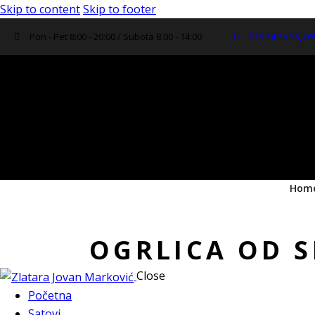
Skip to content
Skip to footer
Pon - Pet 8:00 - 20:00 / Subota 8:00 - 14:00
015 34 35 25, 06
Hom
OGRLICA OD S
Close
Početna
Satovi