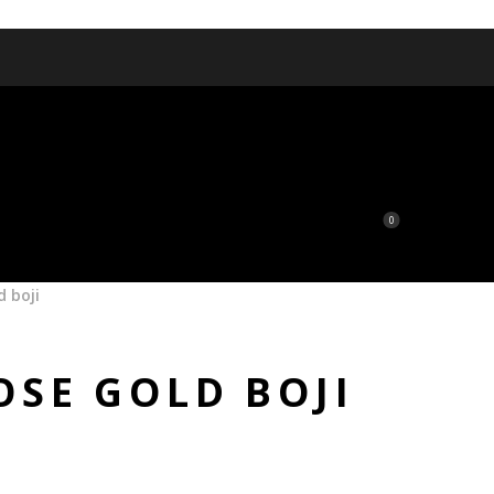
0
d boji
OSE GOLD BOJI