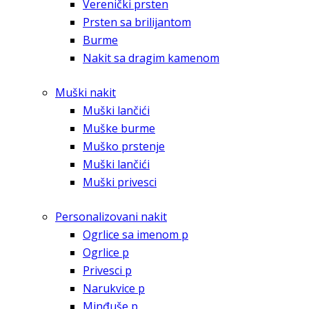
Verenički prsten
Prsten sa brilijantom
Burme
Nakit sa dragim kamenom
Muški nakit
Muški lančići
Muške burme
Muško prstenje
Muški lančići
Muški privesci
Personalizovani nakit
Ogrlice sa imenom p
Ogrlice p
Privesci p
Narukvice p
Minđuše p