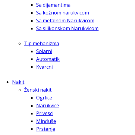
Sa dijamantima
Sa kožnom narukvicom
Sa metalnom Narukvicom
Sa silikonskom Narukvicom
Tip mehanizma
Solarni
Automatik
Kvarcni
Nakit
Ženski nakit
Ogrlice
Narukvice
Privesci
Minđuše
Prstenje