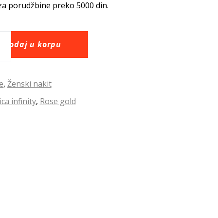
za porudžbine preko 5000 din.
Dodaj u korpu
e
Ženski nakit
,
ca infinity
Rose gold
,