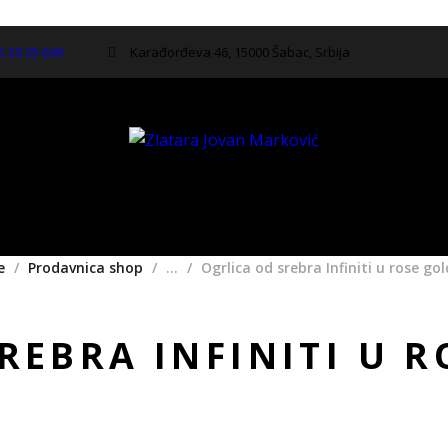
5 20 25 638
Karađorđeva 46, 15000 Šabac, Srbija
e
Prodavnica shop
...
Ogrlica od srebra Infiniti u rose gol
REBRA INFINITI U R