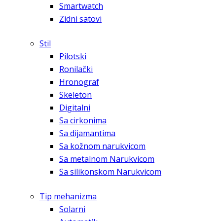
Smartwatch
Zidni satovi
Stil
Pilotski
Ronilački
Hronograf
Skeleton
Digitalni
Sa cirkonima
Sa dijamantima
Sa kožnom narukvicom
Sa metalnom Narukvicom
Sa silikonskom Narukvicom
Tip mehanizma
Solarni