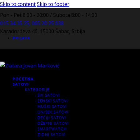
Skip to content
Skip to footer
Pon - Pet 8:00 - 20:00 / Subota 8:00 - 14:00
015 34 35 25, 065 20 25 638
Karađorđeva 46, 15000 Šabac, Srbija
PRIJAVA
POČETNA
SATOVI
KATEGORIJE
SVI SATOVI
ŽENSKI SATOVI
MUŠKI SATOVI
UNISEX SATOVI
DEČIJI SATOVI
DŽEPNI SATOVI
SMARTWATCH
ZIDNI SATOVI