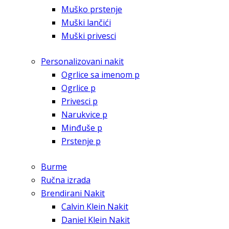
Muško prstenje
Muški lančići
Muški privesci
Personalizovani nakit
Ogrlice sa imenom p
Ogrlice p
Privesci p
Narukvice p
Minđuše p
Prstenje p
Burme
Ručna izrada
Brendirani Nakit
Calvin Klein Nakit
Daniel Klein Nakit