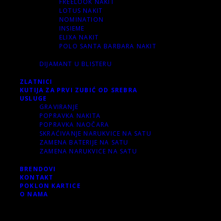
FREELOOK NAKIT
LOTUS NAKIT
NOMINATION
INSIEME
ELIXA NAKIT
POLO SANTA BARBARA NAKIT
DIJAMANT U BLISTERU
ZLATNICI
KUTIJA ZA PRVI ZUBIĆ OD SREBRA
USLUGE
GRAVIRANJE
POPRAVKA NAKITA
POPRAVKA NAOČARA
SKRAĆIVANJE NARUKVICE NA SATU
ZAMENA BATERIJE NA SATU
ZAMENA NARUKVICE NA SATU
BRENDOVI
KONTAKT
POKLON KARTICE
O NAMA
Korpa
0 items
-
0.00 RSD
0