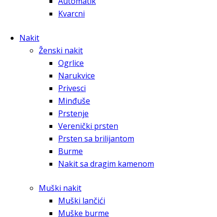
Automatik
Kvarcni
Nakit
Ženski nakit
Ogrlice
Narukvice
Privesci
Minđuše
Prstenje
Verenički prsten
Prsten sa brilijantom
Burme
Nakit sa dragim kamenom
Muški nakit
Muški lančići
Muške burme