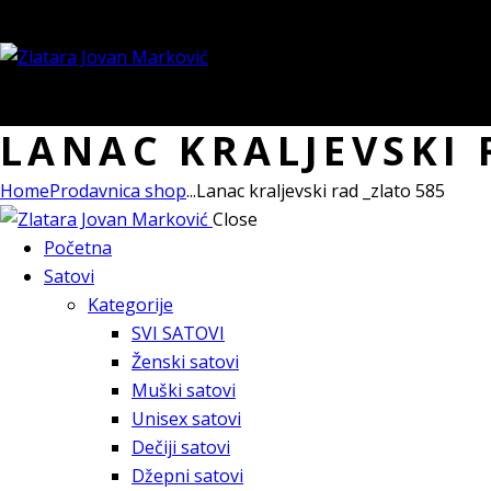
0 items
-
0.00 RSD
0
LANAC KRALJEVSKI 
Home
Prodavnica shop
...
Lanac kraljevski rad _zlato 585
Close
Početna
Satovi
Kategorije
SVI SATOVI
Ženski satovi
Muški satovi
Unisex satovi
Dečiji satovi
Džepni satovi