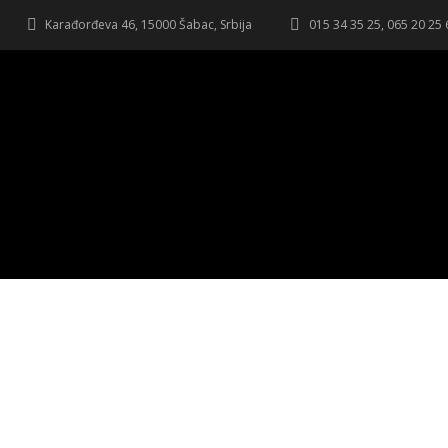
Karađorđeva 46, 15000 Šabac, Srbija
015 34 35 25, 065 20 25