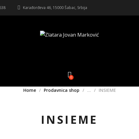
 638
Karađorđeva 46, 15000 Šabac, Srbija
0
Home
Prodavnica shop
...
INSIEME
INSIEME