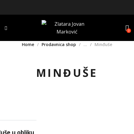
0
Home
Prodavnica shop
...
Minđuše
MINĐUŠE
đuše u obliku