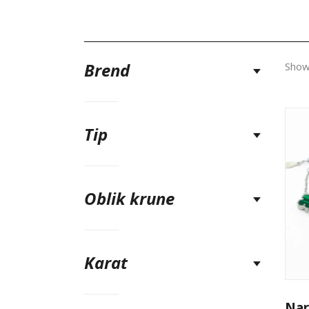
Brend
Show
Tip
Oblik krune
Karat
Nar