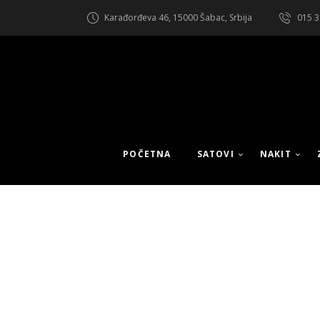
Karađorđeva 46, 15000 Šabac, Srbija
015 3
POČETNA
SATOVI
NAKIT