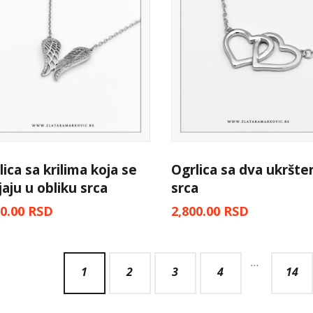
lica sa krilima koja se
Ogrlica sa dva ukršte
jaju u obliku srca
srca
00.00
RSD
2,800.00
RSD
…
1
2
3
4
14