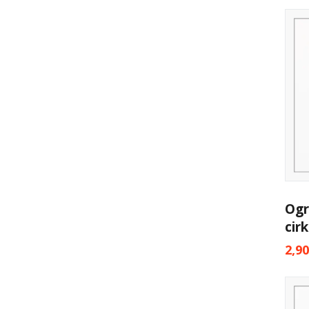
Ogrl
cir
2,9