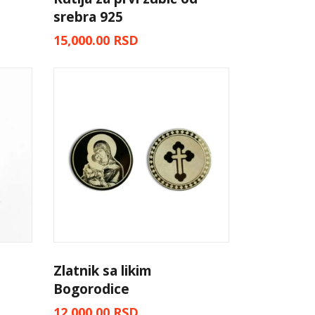
srebra 925
15,000.00
RSD
Zlatnik sa likim
Bogorodice
12,000.00
RSD