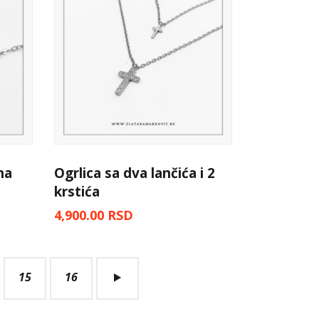
na
Ogrlica sa dva lančića i 2
krstića
4,900.00
RSD
15
→
16