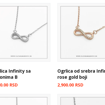
ica Infinity sa
Ogrlica od srebra Infin
konima B
rose gold boji
00.00
RSD
2,900.00
RSD