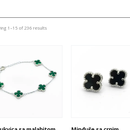
ing 1–15 of 236 results
ukvica sa malahitom
Minđuše sa crnim