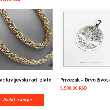
ac kraljevski rad _zlato
Privezak – Drvo život
5,500.00
RSD
Dodaj u korpu