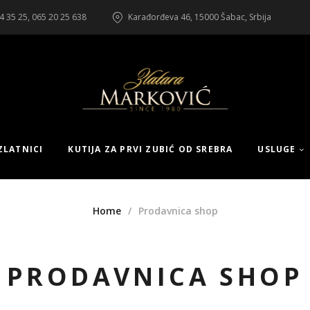
4 35 25, 065 20 25 638
Karađorđeva 46, 15000 Šabac, Srbija
ZLATNICI
KUTIJA ZA PRVI ZUBIĆ OD SREBRA
USLUGE
Home
Prodavnica shop
PRODAVNICA SHOP