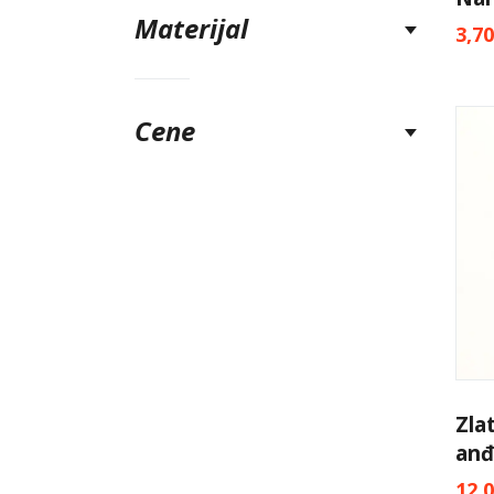
Materijal
3,7
Cene
Zla
anđ
12,