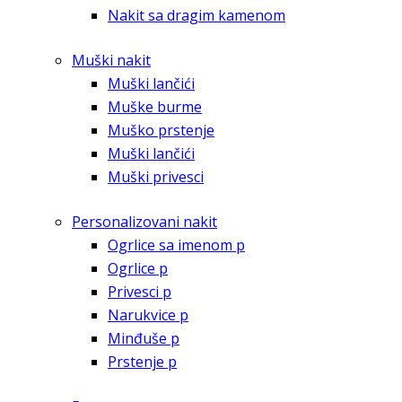
Nakit sa dragim kamenom
Muški nakit
Muški lančići
Muške burme
Muško prstenje
Muški lančići
Muški privesci
Personalizovani nakit
Ogrlice sa imenom p
Ogrlice p
Privesci p
Narukvice p
Minđuše p
Prstenje p