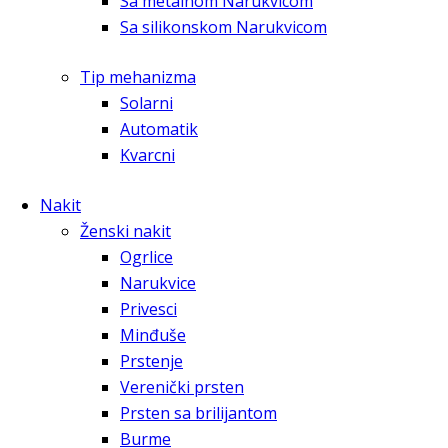
Sa metalnom Narukvicom
Sa silikonskom Narukvicom
Tip mehanizma
Solarni
Automatik
Kvarcni
Nakit
Ženski nakit
Ogrlice
Narukvice
Privesci
Minđuše
Prstenje
Verenički prsten
Prsten sa brilijantom
Burme