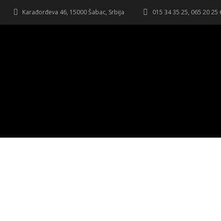
Karađorđeva 46, 15000 Šabac, Srbija
015 34 35 25, 065 20 25