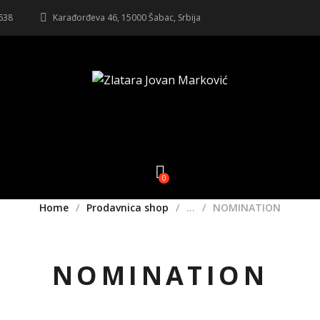
 638
Karađorđeva 46, 15000 Šabac, Srbija
0
Home
Prodavnica shop
...
NOMINATION
NOMINATION