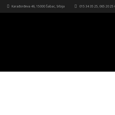
Karađorđeva 46, 15000 Šabac, Srbija
015 34 35 25, 065 20 25