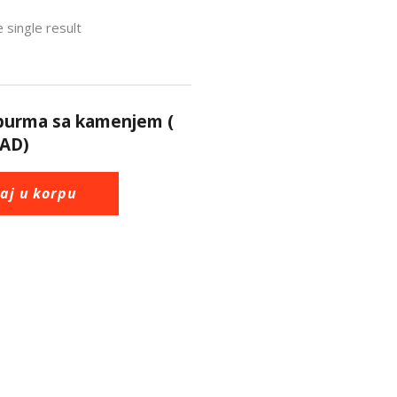
 single result
 burma sa kamenjem (
AD)
aj u korpu