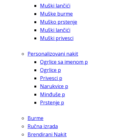
Muški lančići
Muške burme
Muško prstenje
Muški lančići
Muški privesci
Personalizovani nakit
Ogrlice sa imenom p
Ogrlice p
Privesci p
Narukvice p
Minđuše p
Prstenje p
Burme
Ručna izrada
Brendirani Nakit