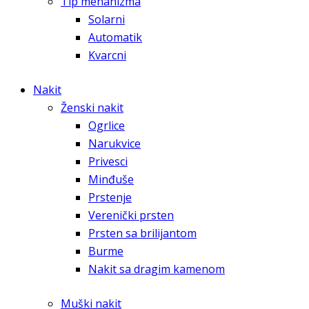
Tip mehanizma
Solarni
Automatik
Kvarcni
Nakit
Ženski nakit
Ogrlice
Narukvice
Privesci
Minđuše
Prstenje
Verenički prsten
Prsten sa brilijantom
Burme
Nakit sa dragim kamenom
Muški nakit