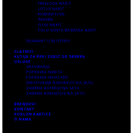
FREELOOK NAKIT
LOTUS NAKIT
NOMINATION
INSIEME
ELIXA NAKIT
POLO SANTA BARBARA NAKIT
DIJAMANT U BLISTERU
ZLATNICI
KUTIJA ZA PRVI ZUBIĆ OD SREBRA
USLUGE
GRAVIRANJE
POPRAVKA NAKITA
POPRAVKA NAOČARA
SKRAĆIVANJE NARUKVICE NA SATU
ZAMENA BATERIJE NA SATU
ZAMENA NARUKVICE NA SATU
BRENDOVI
KONTAKT
POKLON KARTICE
O NAMA
Korpa
0 items
-
0.00 RSD
0