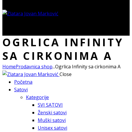
0 items
-
0.00 RSD
0
OGRLICA INFINITY
SA CIRKONIMA A
Home
Prodavnica shop
...
Ogrlica Infinity sa cirkonima A
Close
Početna
Satovi
Kategorije
SVI SATOVI
Ženski satovi
Muški satovi
Unisex satovi