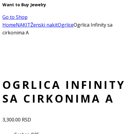
Want to Buy Jewelry
Go to Shop
Home
NAKIT
Ženski nakit
Ogrlice
Ogrlica Infinity sa
cirkonima A
Dodaj u listu želja
Remove from Wishlist
Dodaj u listu želja
OGRLICA INFINITY
SA CIRKONIMA A
3,300.00
RSD