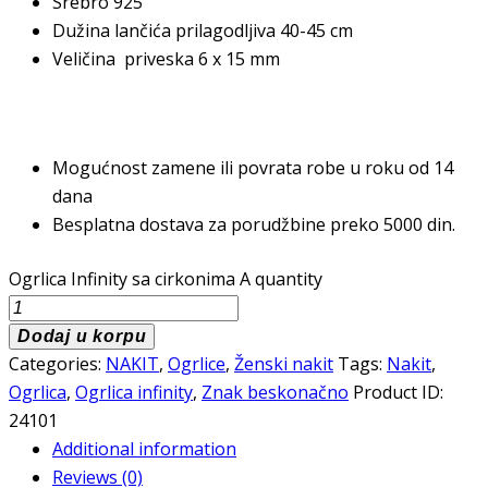
Srebro 925
Dužina lančića prilagodljiva 40-45 cm
Veličina priveska 6 x 15 mm
Mogućnost zamene ili povrata robe u roku od 14
dana
Besplatna dostava za porudžbine preko 5000 din.
Ogrlica Infinity sa cirkonima A quantity
Dodaj u korpu
Categories:
NAKIT
,
Ogrlice
,
Ženski nakit
Tags:
Nakit
,
Ogrlica
,
Ogrlica infinity
,
Znak beskonačno
Product ID:
24101
Additional information
Reviews (0)