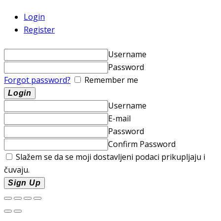
Login
Register
Username
Password
Forgot password?
Remember me
Username
E-mail
Password
Confirm Password
Slažem se da se moji dostavljeni podaci prikupljaju i
čuvaju.