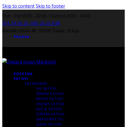
Skip to content
Skip to footer
Pon - Pet 8:00 - 20:00 / Subota 8:00 - 14:00
015 34 35 25, 065 20 25 638
Karađorđeva 46, 15000 Šabac, Srbija
PRIJAVA
POČETNA
SATOVI
KATEGORIJE
SVI SATOVI
ŽENSKI SATOVI
MUŠKI SATOVI
UNISEX SATOVI
DEČIJI SATOVI
DŽEPNI SATOVI
SMARTWATCH
ZIDNI SATOVI