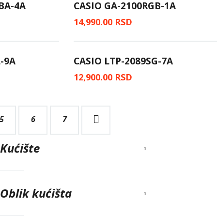
BA-4A
CASIO GA-2100RGB-1A
14,990.00
RSD
-9A
CASIO LTP-2089SG-7A
12,900.00
RSD
5
6
→
7
Kućište
Oblik kućišta