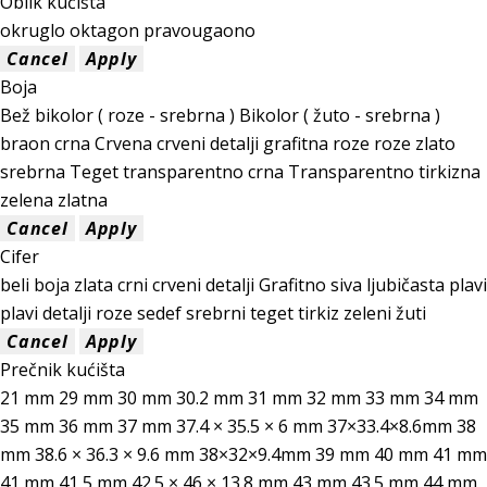
Oblik kućišta
okruglo
oktagon
pravougaono
Boja
Bež
bikolor ( roze - srebrna )
Bikolor ( žuto - srebrna )
braon
crna
Crvena
crveni detalji
grafitna
roze
roze zlato
srebrna
Teget
transparentno crna
Transparentno tirkizna
zelena
zlatna
Cifer
beli
boja zlata
crni
crveni detalji
Grafitno siva
ljubičasta
plavi
plavi detalji
roze
sedef
srebrni
teget
tirkiz
zeleni
žuti
Prečnik kućišta
21 mm
29 mm
30 mm
30.2 mm
31 mm
32 mm
33 mm
34 mm
35 mm
36 mm
37 mm
37.4 × 35.5 × 6 mm
37×33.4×8.6mm
38
mm
38.6 × 36.3 × 9.6 mm
38×32×9.4mm
39 mm
40 mm
41 mm
41 mm
41,5 mm
42.5 × 46 × 13.8 mm
43 mm
43.5 mm
44 mm