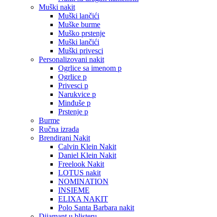
Muški nakit
Muški lančići
Muške burme
Muško prstenje
Muški lančići
Muški privesci
Personalizovani nakit
Ogrlice sa imenom p
Ogrlice p
Privesci p
Narukvice p
Minđuše p
Prstenje p
Burme
Ručna izrada
Brendirani Nakit
Calvin Klein Nakit
Daniel Klein Nakit
Freelook Nakit
LOTUS nakit
NOMINATION
INSIEME
ELIXA NAKIT
Polo Santa Barbara nakit
Dijamant u blisteru