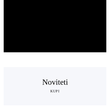
ručna
izrada
POGLEDAJTE KOLEKCIJU
Noviteti
KUPI