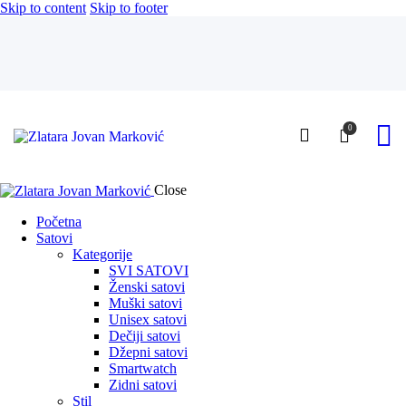
Skip to content
Skip to footer
0
Close
Početna
Satovi
Kategorije
SVI SATOVI
Ženski satovi
Muški satovi
Unisex satovi
Dečiji satovi
Džepni satovi
Smartwatch
Zidni satovi
Stil