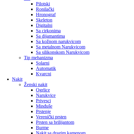
Pilotski
Ronilački
Hronograf
Skeleton
Digitalni
Sa cirkonima
Sa dijamantima
Sa kožnom narukvicom
Sa metalnom Narukvicom
Sa silikonskom Narukvicom
Tip mehanizma
Solarni
Automatik
Kvarcni
Nakit
Ženski nakit
Ogrlice
Narukvice
Privesci
Minđuše
Prstenje
Verenički prsten
Prsten sa brilijantom
Burme
Nakit sa dragim kamenom