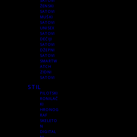
SATOVI
ŽENSKI
SATOVI
MUŠKI
SATOVI
UNISEX
SATOVI
DEČIJI
SATOVI
DŽEPNI
SATOVI
SMARTW
ATCH
ZIDNI
SATOVI
STIL
PILOTSKI
RONILAČ
KI
HRONOG
RAF
SKELETO
N
DIGITAL