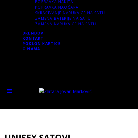
POPRAVKA NAKITA
POPRAVKA NAOČARA
SKRAĆIVANJE NARUKVICE NA SATU
ZAMENA BATERIJE NA SATU
ZAMENA NARUKVICE NA SATU
BRENDOVI
KONTAKT
POKLON KARTICE
O NAMA
0 items
-
0.00 RSD
0
0
items
-
0.00 RSD
0
UNISEX SATOVI