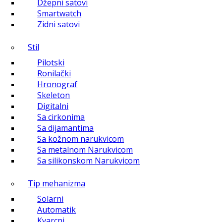
Džepni satovi
Smartwatch
Zidni satovi
Stil
Pilotski
Ronilački
Hronograf
Skeleton
Digitalni
Sa cirkonima
Sa dijamantima
Sa kožnom narukvicom
Sa metalnom Narukvicom
Sa silikonskom Narukvicom
Tip mehanizma
Solarni
Automatik
Kvarcni