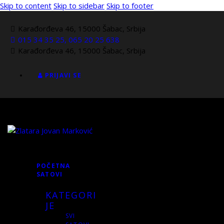
Skip to content
Skip to sidebar
Skip to footer
Karađorđeva 46, 15000 Šabac, Srbija
015 34 35 25, 065 20 25 638
Karađorđeva 46, 15000 Šabac, Srbija
PRIJAVI SE
POČETNA
SATOVI
KATEGORI
JE
SVI