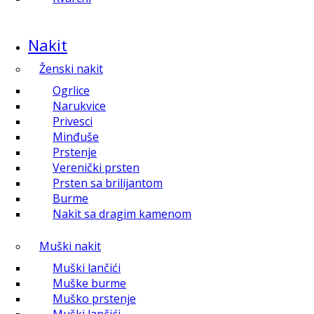
Nakit
Ženski nakit
Ogrlice
Narukvice
Privesci
Minđuše
Prstenje
Verenički prsten
Prsten sa brilijantom
Burme
Nakit sa dragim kamenom
Muški nakit
Muški lančići
Muške burme
Muško prstenje