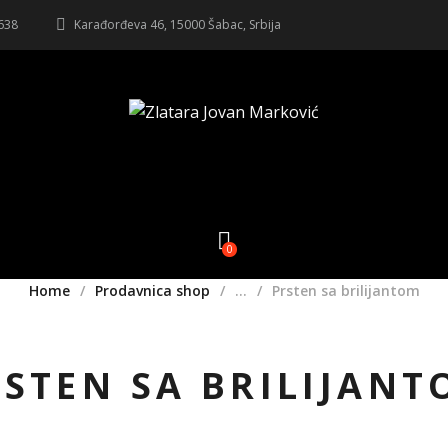
 638
Karađorđeva 46, 15000 Šabac, Srbija
0
Home
Prodavnica shop
...
Prsten sa brilijantom
STEN SA BRILIJAN