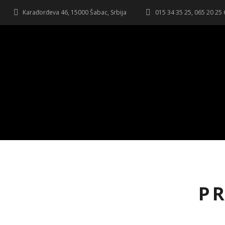
Karađorđeva 46, 15000 Šabac, Srbija
015 34 35 25, 065 20 25
PR