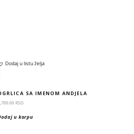
Dodaj u listu želja
OGRLICA SA IMENOM ANDJELA
,700.00
RSD
Dodaj u korpu