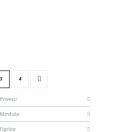
3
→
4
Privesci
Minđuše
Ogrlice