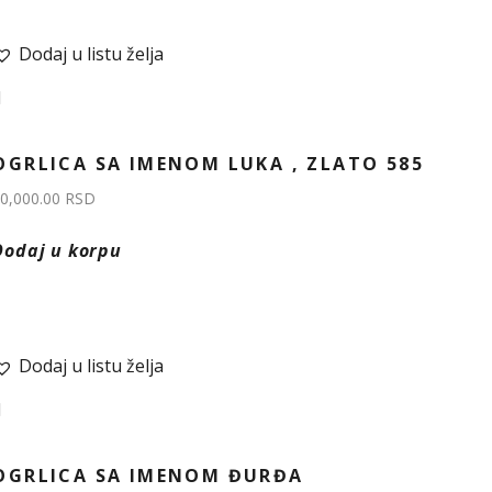
Dodaj u listu želja
OGRLICA SA IMENOM LUKA , ZLATO 585
0,000.00
RSD
Dodaj u korpu
Dodaj u listu želja
OGRLICA SA IMENOM ĐURĐA