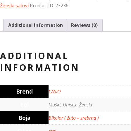
Ženski satovi
Product ID:
23236
Additional information
Reviews (0)
ADDITIONAL
INFORMATION
Brend
CASIO
Pol
Muški, Unisex, Ženski
Boja
Bikolor ( žuto – srebrna )