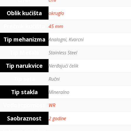
Cifer
crni
Oblik kućišta
okruglo
Prečnik kućišta
45 mm
Tip mehanizma
Analogni, Kvarcni
Tip Metala
Stainless Steel
Tip narukvice
Nerđajući čelik
Tip sata
Ručni
Tip stakla
Mineralno
Vodootpornost
WR
Saobraznost
2 godine