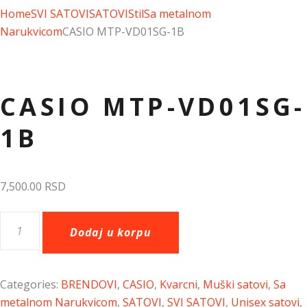
Home
SVI SATOVI
SATOVI
Stil
Sa metalnom
Narukvicom
CASIO MTP-VD01SG-1B
Dodaj u listu želja
CASIO MTP-VD01SG-
1B
7,500.00
RSD
Dodaj u korpu
Categories:
BRENDOVI
,
CASIO
,
Kvarcni
,
Muški satovi
,
Sa
metalnom Narukvicom
,
SATOVI
,
SVI SATOVI
,
Unisex satovi
,