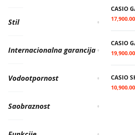
CASIO G
17,900.0
Stil
CASIO G
Internacionalna garancija
19,900.0
Vodootpornost
CASIO S
10,900.0
Saobraznost
Funkcije