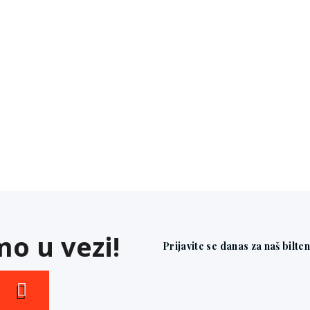
o u vezi!
Prijavite se danas za naš bilte