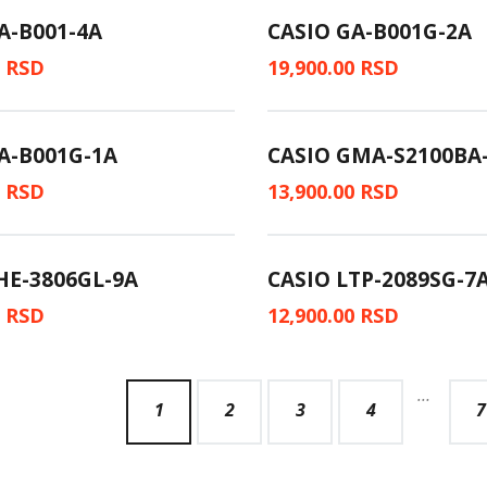
A-B001-4A
CASIO GA-B001G-2A
0
RSD
19,900.00
RSD
A-B001G-1A
CASIO GMA-S2100BA
0
RSD
13,900.00
RSD
HE-3806GL-9A
CASIO LTP-2089SG-7
0
RSD
12,900.00
RSD
…
1
2
3
4
7