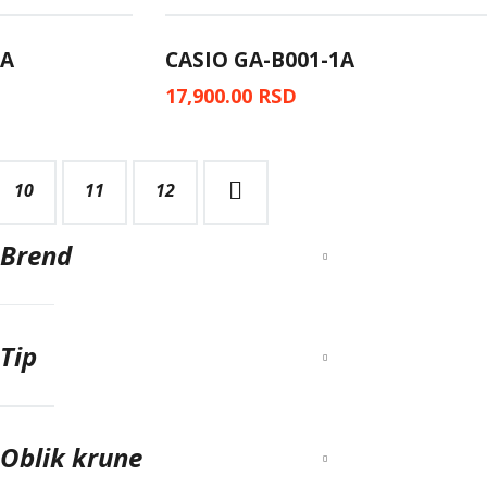
2A
CASIO GA-B001-1A
17,900.00
RSD
10
11
→
12
Brend
Tip
Oblik krune