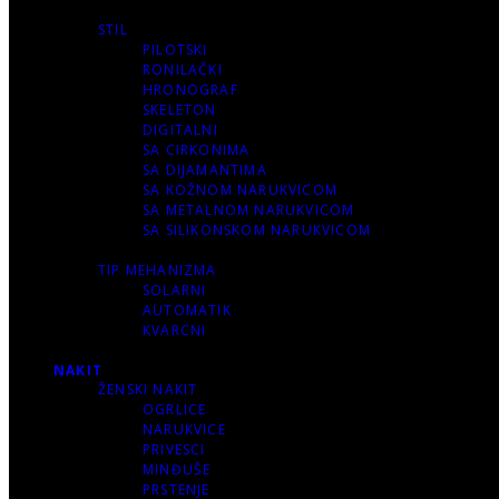
STIL
PILOTSKI
RONILAČKI
HRONOGRAF
SKELETON
DIGITALNI
SA CIRKONIMA
SA DIJAMANTIMA
SA KOŽNOM NARUKVICOM
SA METALNOM NARUKVICOM
SA SILIKONSKOM NARUKVICOM
TIP MEHANIZMA
SOLARNI
AUTOMATIK
KVARCNI
NAKIT
ŽENSKI NAKIT
OGRLICE
NARUKVICE
PRIVESCI
MINĐUŠE
PRSTENJE