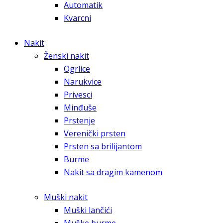
Automatik
Kvarcni
Nakit
Ženski nakit
Ogrlice
Narukvice
Privesci
Minđuše
Prstenje
Verenički prsten
Prsten sa brilijantom
Burme
Nakit sa dragim kamenom
Muški nakit
Muški lančići