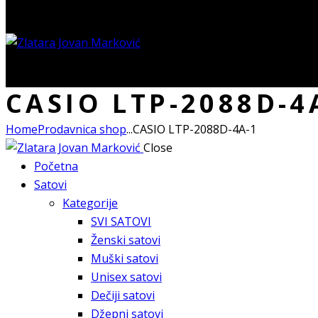
0 items
-
0.00 RSD
0
CASIO LTP-2088D-4
Home
Prodavnica shop
...
CASIO LTP-2088D-4A-1
Close
Početna
Satovi
Kategorije
SVI SATOVI
Ženski satovi
Muški satovi
Unisex satovi
Dečiji satovi
Džepni satovi