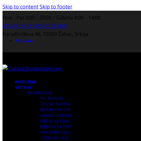
Skip to content
Skip to footer
Pon - Pet 8:00 - 20:00 / Subota 8:00 - 14:00
015 34 35 25, 065 20 25 638
Karađorđeva 46, 15000 Šabac, Srbija
PRIJAVA
POČETNA
SATOVI
KATEGORIJE
SVI SATOVI
ŽENSKI SATOVI
MUŠKI SATOVI
UNISEX SATOVI
DEČIJI SATOVI
DŽEPNI SATOVI
SMARTWATCH
ZIDNI SATOVI