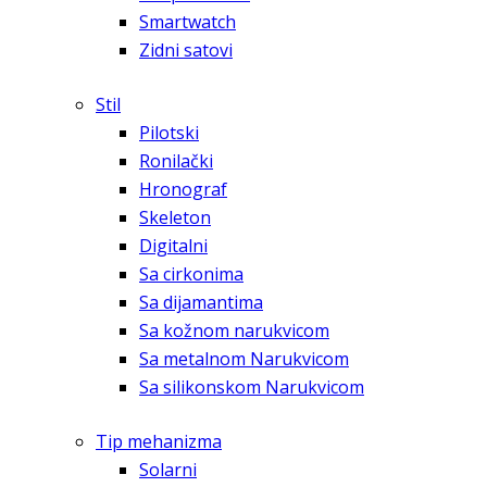
Smartwatch
Zidni satovi
Stil
Pilotski
Ronilački
Hronograf
Skeleton
Digitalni
Sa cirkonima
Sa dijamantima
Sa kožnom narukvicom
Sa metalnom Narukvicom
Sa silikonskom Narukvicom
Tip mehanizma
Solarni