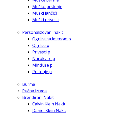
Muške burme
Muško prstenje
Muški lančići
Muški privesci
Personalizovani nakit
Ogrlice sa imenom p
Ogrlice p
Privesci p
Narukvice p
Minđuše p
Prstenje p
Burme
Ručna izrada
Brendirani Nakit
Calvin Klein Nakit
Daniel Klein Nakit