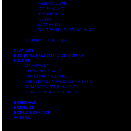
FREELOOK NAKIT
LOTUS NAKIT
NOMINATION
INSIEME
ELIXA NAKIT
POLO SANTA BARBARA NAKIT
DIJAMANT U BLISTERU
ZLATNICI
KUTIJA ZA PRVI ZUBIĆ OD SREBRA
USLUGE
GRAVIRANJE
POPRAVKA NAKITA
POPRAVKA NAOČARA
SKRAĆIVANJE NARUKVICE NA SATU
ZAMENA BATERIJE NA SATU
ZAMENA NARUKVICE NA SATU
BRENDOVI
KONTAKT
POKLON KARTICE
O NAMA
Korpa
0 items
-
0.00 RSD
0