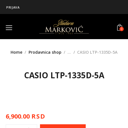
PRIJAVA
0
Home
Prodavnica shop
...
CASIO LTP-1335D-5A
CASIO LTP-1335D-5A
6,900.00
RSD