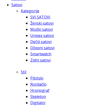
Satovi
Kategorije
SVI SATOVI
Ženski satovi
Muški satovi
Unisex satovi
Dečiji satovi
Džepni satovi
Smartwatch
Zidni satovi
Stil
Pilotski
Ronilački
Hronograf
Skeleton
Digitalni