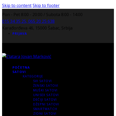
Skip to content
Skip to footer
Pon - Pet 8:00 - 20:00 / Subota 8:00 - 14:00
015 34 35 25, 065 20 25 638
Karađorđeva 46, 15000 Šabac, Srbija
PRIJAVA
POČETNA
SATOVI
KATEGORIJE
SVI SATOVI
ŽENSKI SATOVI
MUŠKI SATOVI
UNISEX SATOVI
DEČIJI SATOVI
DŽEPNI SATOVI
SMARTWATCH
ZIDNI SATOVI