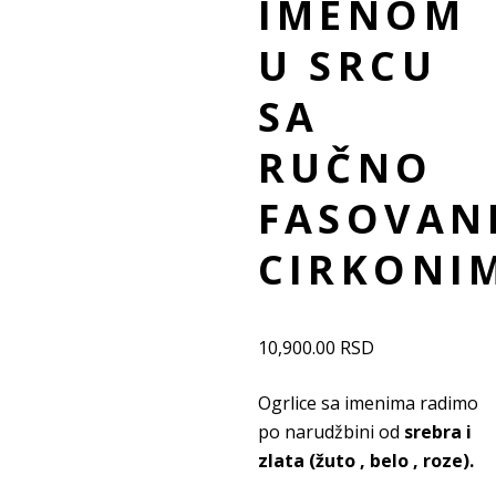
IMENOM
U SRCU
SA
RUČNO
FASOVAN
CIRKONI
10,900.00
RSD
Ogrlice sa imenima radimo
po narudžbini od
srebra i
zlata (žuto , belo , roze).