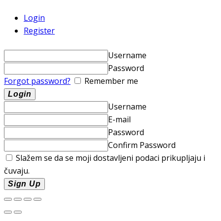
Login
Register
Username
Password
Forgot password?
Remember me
Username
E-mail
Password
Confirm Password
Slažem se da se moji dostavljeni podaci prikupljaju i
čuvaju.