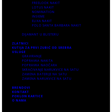
FREELOOK NAKIT
LOTUS NAKIT
NOMINATION
INSIEME
ELIXA NAKIT
POLO SANTA BARBARA NAKIT
DIJAMANT U BLISTERU
ZLATNICI
KUTIJA ZA PRVI ZUBIĆ OD SREBRA
USLUGE
GRAVIRANJE
POPRAVKA NAKITA
POPRAVKA NAOČARA
SKRAĆIVANJE NARUKVICE NA SATU
ZAMENA BATERIJE NA SATU
ZAMENA NARUKVICE NA SATU
BRENDOVI
KONTAKT
POKLON KARTICE
O NAMA
Korpa
0 items
-
0.00 RSD
0