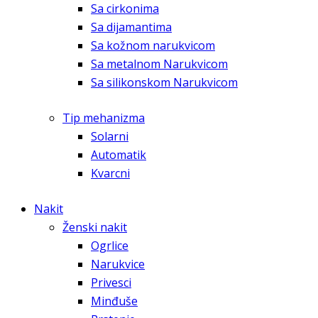
Sa cirkonima
Sa dijamantima
Sa kožnom narukvicom
Sa metalnom Narukvicom
Sa silikonskom Narukvicom
Tip mehanizma
Solarni
Automatik
Kvarcni
Nakit
Ženski nakit
Ogrlice
Narukvice
Privesci
Minđuše