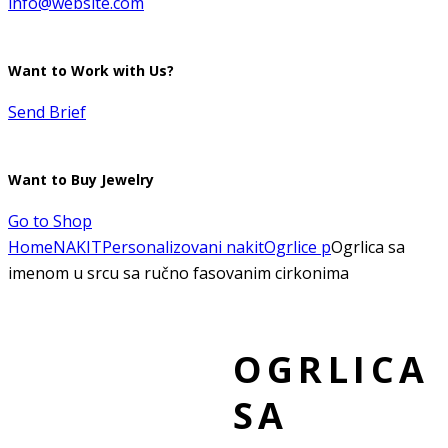
info@website.com
Want to Work with Us?
Send Brief
Want to Buy Jewelry
Go to Shop
Home
NAKIT
Personalizovani nakit
Ogrlice p
Ogrlica sa
imenom u srcu sa ručno fasovanim cirkonima
Dodaj u listu želja
Remove
OGRLICA
from Wishlist
SA
Dodaj u listu želja