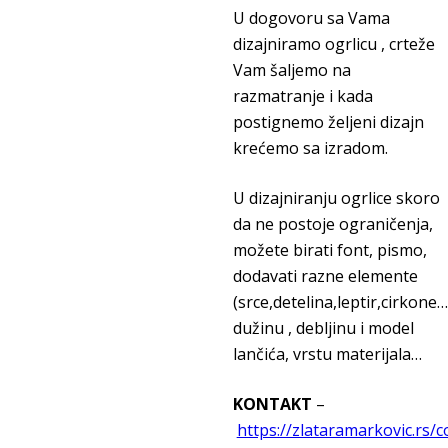
U dogovoru sa Vama
dizajniramo ogrlicu , crteže
Vam šaljemo na
razmatranje i kada
postignemo željeni dizajn
krećemo sa izradom.
U dizajniranju ogrlice skoro
da ne postoje ograničenja,
možete birati font, pismo,
dodavati razne elemente
(srce,detelina,leptir,cirkone…
dužinu , debljinu i model
lančića, vrstu materijala…
KONTAKT
–
https://zlataramarkovic.rs/c