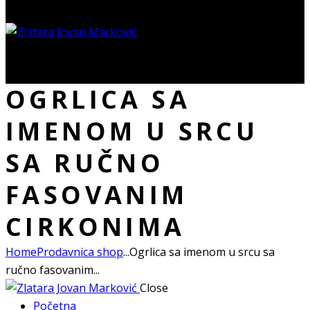
0 items
-
0.00 RSD
0
OGRLICA SA
IMENOM U SRCU
SA RUČNO
FASOVANIM
CIRKONIMA
Home
Prodavnica shop
...
Ogrlica sa imenom u srcu sa
ručno fasovanim...
Close
Početna