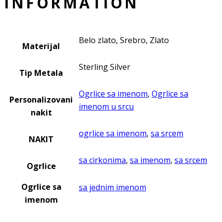
INFORMATION
Belo zlato, Srebro, Zlato
Materijal
Sterling Silver
Tip Metala
Ogrlice sa imenom
,
Ogrlice sa
Personalizovani
imenom u srcu
nakit
ogrlice sa imenom
,
sa srcem
NAKIT
sa cirkonima
,
sa imenom
,
sa srcem
Ogrlice
Ogrlice sa
sa jednim imenom
imenom