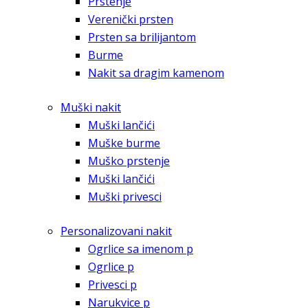
Prstenje
Verenički prsten
Prsten sa brilijantom
Burme
Nakit sa dragim kamenom
Muški nakit
Muški lančići
Muške burme
Muško prstenje
Muški lančići
Muški privesci
Personalizovani nakit
Ogrlice sa imenom p
Ogrlice p
Privesci p
Narukvice p