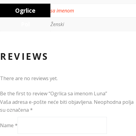
Ogrlice
sa imenom
Pol
Ženski
REVIEWS
There are no reviews yet.
Be the first to review “Ogrlica sa imenom Luna”
Vaša adresa e-pošte neće biti objavljena.
Neophodna polja
su označena
*
Name
*