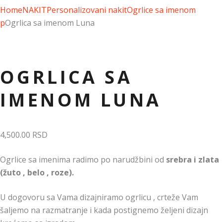
Home
NAKIT
Personalizovani nakit
Ogrlice sa imenom
p
Ogrlica sa imenom Luna
Dodaj u listu želja
OGRLICA SA
IMENOM LUNA
4,500.00
RSD
Ogrlice sa imenima radimo po narudžbini od
srebra i zlata
(žuto , belo , roze).
U dogovoru sa Vama dizajniramo ogrlicu , crteže Vam
šaljemo na razmatranje i kada postignemo željeni dizajn