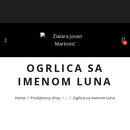
0
OGRLICA SA
IMENOM LUNA
Home
Prodavnica shop
...
Ogrlica sa imenom Luna