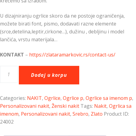
krećemo sa izradom.
U dizajniranju ogrlice skoro da ne postoje ograničenja,
možete birati font, pismo, dodavati razne elemente
(srce,detelina,leptir,cirkone…), dužinu , debljinu i model
lančića, vrstu materijala…
KONTAKT
–
https://zlataramarkovic.rs/contact-us/
Dodaj u korpu
Categories:
NAKIT
,
Ogrlice
,
Ogrlice p
,
Ogrlice sa imenom p
,
Personalizovani nakit
,
Ženski nakit
Tags:
Nakit
,
Ogrlica sa
imenom
,
Personalizovani nakit
,
Srebro
,
Zlato
Product ID:
24002