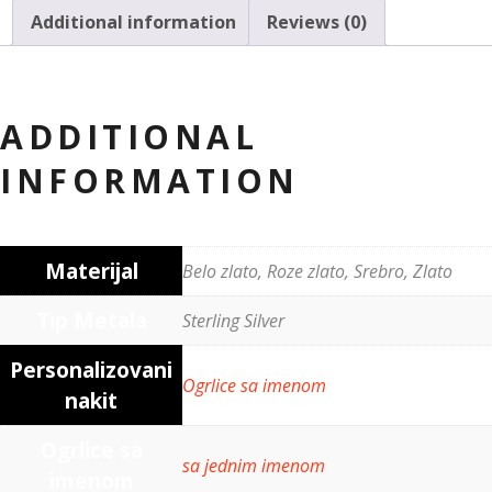
Additional information
Reviews (0)
ADDITIONAL
INFORMATION
Materijal
Belo zlato, Roze zlato, Srebro, Zlato
Tip Metala
Sterling Silver
Personalizovani
Ogrlice sa imenom
nakit
Ogrlice sa
sa jednim imenom
imenom