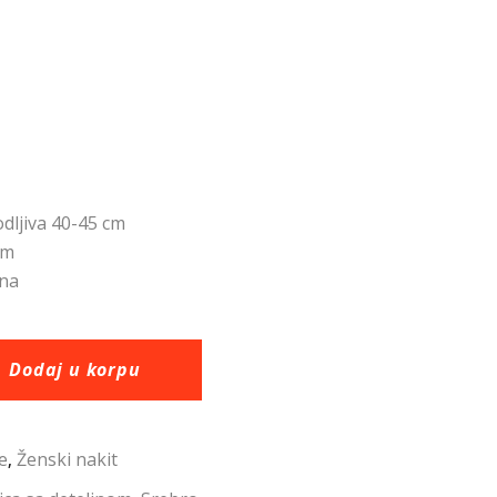
odljiva 40-45 cm
mm
ina
Dodaj u korpu
e
Ženski nakit
,