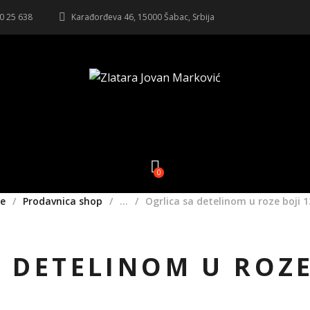
20 25 638
Karađorđeva 46, 15000 Šabac, Srbija
0
e
Prodavnica shop
...
Ogrlica sa detelinom u roze boji
A DETELINOM U ROZE