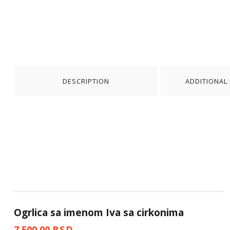
DESCRIPTION
ADDITIONAL
Ogrlica sa imenom Iva sa cirkonima
7,500.00
RSD