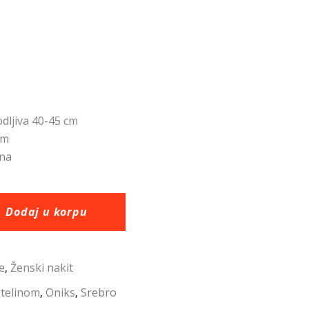
odljiva 40-45 cm
mm
ina
Dodaj u korpu
e
Ženski nakit
,
etelinom
Oniks
Srebro
,
,