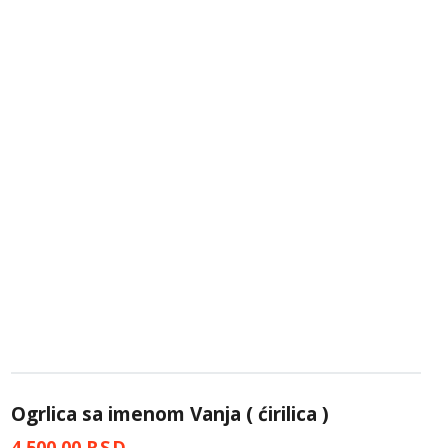
Ogrlica sa imenom Vanja ( ćirilica )
4,500.00
RSD