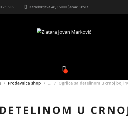
20 25 638
Karađorđeva 46, 15000 Šabac, Srbija
0
e
Prodavnica shop
...
Ogrlica sa detelinom u crnoj boji
 DETELINOM U CRNOJ