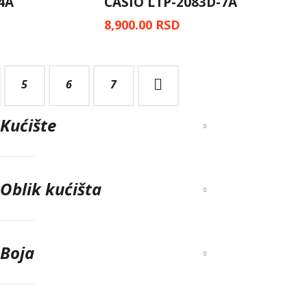
4A
CASIO LTP-2083D-7A
8,900.00
RSD
5
6
→
7
Kućište
Oblik kućišta
Boja