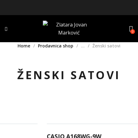
0
Home
Prodavnica shop
...
Ženski satovi
ŽENSKI SATOVI
CASIO A168WG-9W