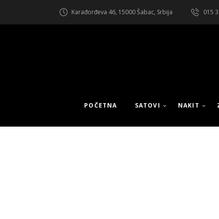
Karađorđeva 46, 15000 Šabac, Srbija
015 3
POČETNA
SATOVI
NAKIT