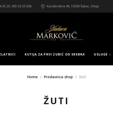
4 35 25, 065 20 25 638
Karađorđeva 46, 15000 Šabac, Srbija
ZLATNICI
KUTIJA ZA PRVI ZUBIĆ OD SREBRA
USLUGE
Home
Prodavnica shop
žuti
ŽUTI