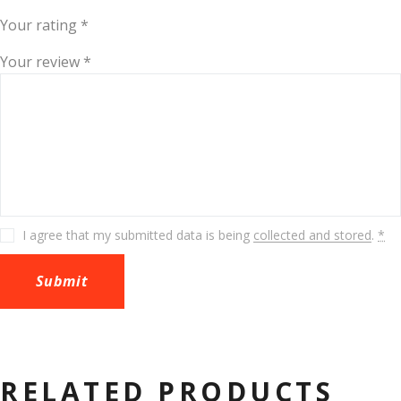
Your rating
*
Your review
*
I agree that my submitted data is being
collected and stored
.
*
RELATED PRODUCTS