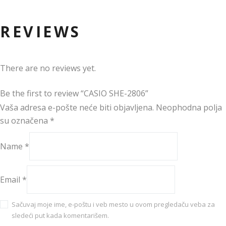
REVIEWS
There are no reviews yet.
Be the first to review “CASIO SHE-2806”
Vaša adresa e-pošte neće biti objavljena.
Neophodna polja
su označena
*
Name
*
Email
*
Sačuvaj moje ime, e-poštu i veb mesto u ovom pregledaču veba za
sledeći put kada komentarišem.