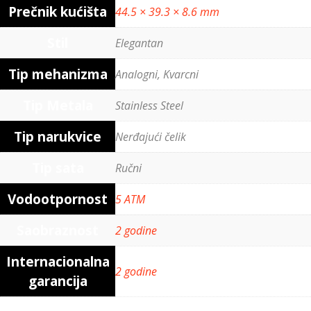
Prečnik kućišta
44.5 × 39.3 × 8.6 mm
Stil
Elegantan
Tip mehanizma
Analogni, Kvarcni
Tip Metala
Stainless Steel
Tip narukvice
Nerđajući čelik
Tip sata
Ručni
Vodootpornost
5 ATM
Saobraznost
2 godine
Internacionalna
2 godine
garancija