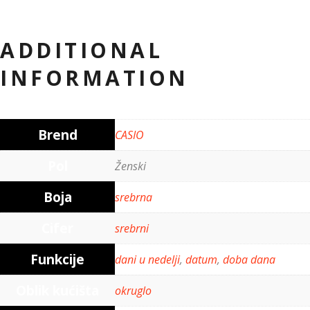
ADDITIONAL
INFORMATION
Brend
CASIO
Pol
Ženski
Boja
srebrna
Cifer
srebrni
Funkcije
dani u nedelji
,
datum
,
doba dana
Oblik kućišta
okruglo