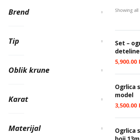
Brend
Showing all 
Tip
Set – og
deteline
5,900.00
Oblik krune
Ogrlica 
model
Karat
3,500.00
Materijal
Ogrlica 
boji 13