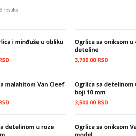
8 results
rlica i minđuše u obliku
Ogrlica sa oniksom u 
deteline
RSD
3,700.00
RSD
sa malahitom Van Cleef
Ogrlica sa detelinom 
boji 10 mm
RSD
3,500.00
RSD
sa detelinom u roze
Ogrlica sa oniksom V
mm
model