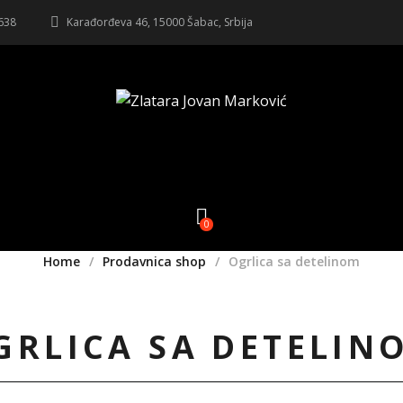
 638
Karađorđeva 46, 15000 Šabac, Srbija
0
Home
Prodavnica shop
Ogrlica sa detelinom
GRLICA SA DETELIN