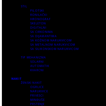
STIL
PILOTSKI
RONILAČKI
HRONOGRAF
SKELETON
DIGITALNI
SA CIRKONIMA
SA DIJAMANTIMA
SA KOŽNOM NARUKVICOM
SA METALNOM NARUKVICOM
SA SILIKONSKOM NARUKVICOM
TIP MEHANIZMA
SOLARNI
AUTOMATIK
KVARCNI
NAKIT
ŽENSKI NAKIT
OGRLICE
NARUKVICE
PRIVESCI
MINĐUŠE
PRSTENJE