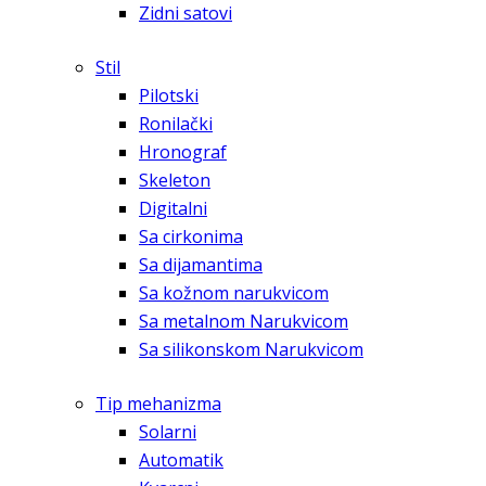
Zidni satovi
Stil
Pilotski
Ronilački
Hronograf
Skeleton
Digitalni
Sa cirkonima
Sa dijamantima
Sa kožnom narukvicom
Sa metalnom Narukvicom
Sa silikonskom Narukvicom
Tip mehanizma
Solarni
Automatik