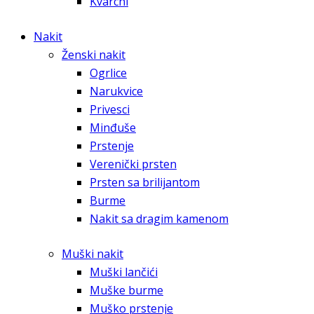
Kvarcni
Nakit
Ženski nakit
Ogrlice
Narukvice
Privesci
Minđuše
Prstenje
Verenički prsten
Prsten sa brilijantom
Burme
Nakit sa dragim kamenom
Muški nakit
Muški lančići
Muške burme
Muško prstenje