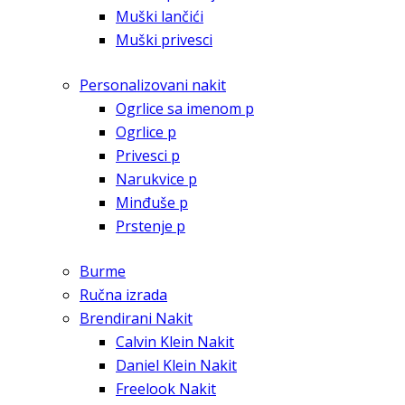
Muški lančići
Muški privesci
Personalizovani nakit
Ogrlice sa imenom p
Ogrlice p
Privesci p
Narukvice p
Minđuše p
Prstenje p
Burme
Ručna izrada
Brendirani Nakit
Calvin Klein Nakit
Daniel Klein Nakit
Freelook Nakit