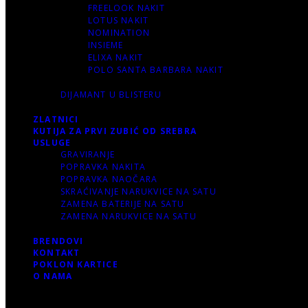
FREELOOK NAKIT
LOTUS NAKIT
NOMINATION
INSIEME
ELIXA NAKIT
POLO SANTA BARBARA NAKIT
DIJAMANT U BLISTERU
ZLATNICI
KUTIJA ZA PRVI ZUBIĆ OD SREBRA
USLUGE
GRAVIRANJE
POPRAVKA NAKITA
POPRAVKA NAOČARA
SKRAĆIVANJE NARUKVICE NA SATU
ZAMENA BATERIJE NA SATU
ZAMENA NARUKVICE NA SATU
BRENDOVI
KONTAKT
POKLON KARTICE
O NAMA
0 items
-
0.00 RSD
0