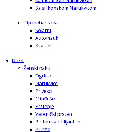
Sa metalnom Narukvicom
Sa silikonskom Narukvicom
Tip mehanizma
Solarni
Automatik
Kvarcni
Nakit
Ženski nakit
Ogrlice
Narukvice
Privesci
Minđuše
Prstenje
Verenički prsten
Prsten sa brilijantom
Burme