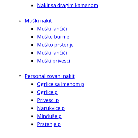
Nakit sa dragim kamenom
Muški nakit
Muški lančići
Muške burme
Muško prstenje
Muški lančići
Muški privesci
Personalizovani nakit
Ogrlice sa imenom p
Ogrlice p
Privesci p
Narukvice p
Minđuše p
Prstenje p