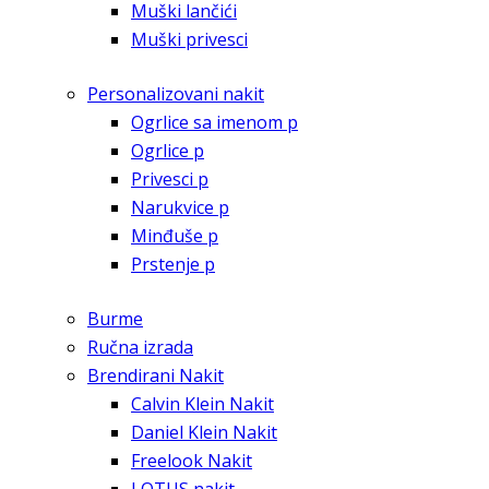
Muški lančići
Muški privesci
Personalizovani nakit
Ogrlice sa imenom p
Ogrlice p
Privesci p
Narukvice p
Minđuše p
Prstenje p
Burme
Ručna izrada
Brendirani Nakit
Calvin Klein Nakit
Daniel Klein Nakit
Freelook Nakit