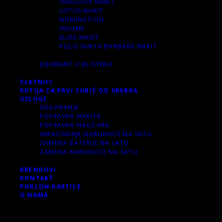
FREELOOK NAKIT
LOTUS NAKIT
NOMINATION
INSIEME
ELIXA NAKIT
POLO SANTA BARBARA NAKIT
DIJAMANT U BLISTERU
ZLATNICI
KUTIJA ZA PRVI ZUBIĆ OD SREBRA
USLUGE
GRAVIRANJE
POPRAVKA NAKITA
POPRAVKA NAOČARA
SKRAĆIVANJE NARUKVICE NA SATU
ZAMENA BATERIJE NA SATU
ZAMENA NARUKVICE NA SATU
BRENDOVI
KONTAKT
POKLON KARTICE
O NAMA
0 items
-
0.00 RSD
0