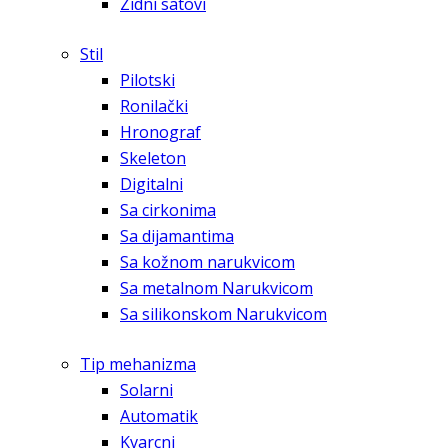
Zidni satovi
Stil
Pilotski
Ronilački
Hronograf
Skeleton
Digitalni
Sa cirkonima
Sa dijamantima
Sa kožnom narukvicom
Sa metalnom Narukvicom
Sa silikonskom Narukvicom
Tip mehanizma
Solarni
Automatik
Kvarcni