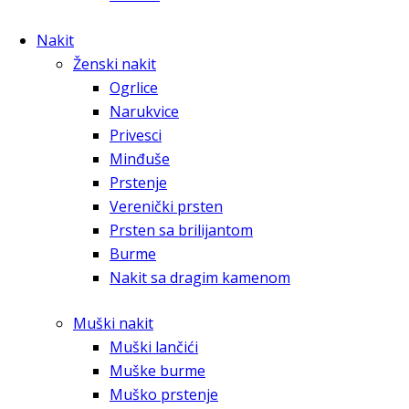
Nakit
Ženski nakit
Ogrlice
Narukvice
Privesci
Minđuše
Prstenje
Verenički prsten
Prsten sa brilijantom
Burme
Nakit sa dragim kamenom
Muški nakit
Muški lančići
Muške burme
Muško prstenje