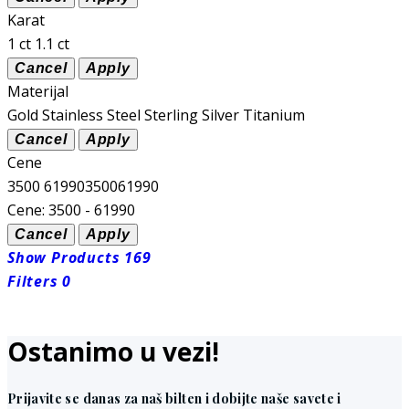
Karat
1 ct
1.1 ct
Materijal
Gold
Stainless Steel
Sterling Silver
Titanium
Cene
3500
61990
3500
61990
Cene:
3500 - 61990
Show Products
169
Filters
0
Ostanimo u vezi!
Prijavite se danas za naš bilten i dobijte naše savete i