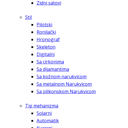
Zidni satovi
Stil
Pilotski
Ronilački
Hronograf
Skeleton
Digitalni
Sa cirkonima
Sa dijamantima
Sa kožnom narukvicom
Sa metalnom Narukvicom
Sa silikonskom Narukvicom
Tip mehanizma
Solarni
Automatik