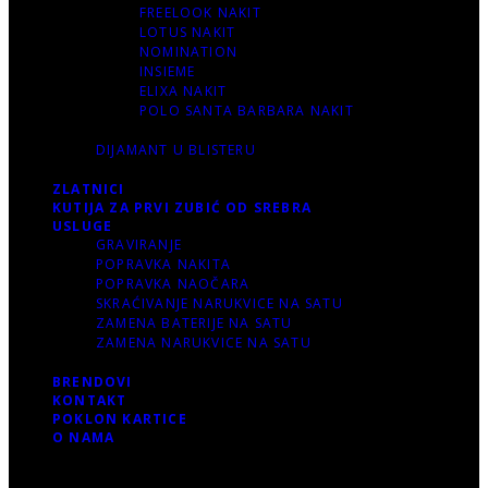
FREELOOK NAKIT
LOTUS NAKIT
NOMINATION
INSIEME
ELIXA NAKIT
POLO SANTA BARBARA NAKIT
DIJAMANT U BLISTERU
ZLATNICI
KUTIJA ZA PRVI ZUBIĆ OD SREBRA
USLUGE
GRAVIRANJE
POPRAVKA NAKITA
POPRAVKA NAOČARA
SKRAĆIVANJE NARUKVICE NA SATU
ZAMENA BATERIJE NA SATU
ZAMENA NARUKVICE NA SATU
BRENDOVI
KONTAKT
POKLON KARTICE
O NAMA
0 items
-
0.00 RSD
0