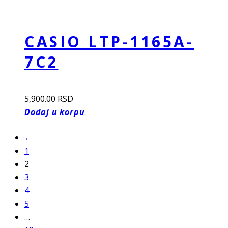
CASIO LTP-1165A-
7C2
5,900.00
RSD
Dodaj u korpu
←
1
2
3
4
5
…