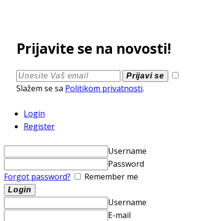
Prijavite se na novosti!
Prijavi se
Slažem se sa
Politikom privatnosti
.
Login
Register
Username
Password
Forgot password?
Remember me
Username
E-mail