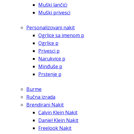
Muški lančići
Muški privesci
Personalizovani nakit
Ogrlice sa imenom p
Ogrlice p
Privesci p
Narukvice p
Minđuše p
Prstenje p
Burme
Ručna izrada
Brendirani Nakit
Calvin Klein Nakit
Daniel Klein Nakit
Freelook Nakit