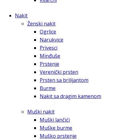
Kvarcni
Nakit
Ženski nakit
Ogrlice
Narukvice
Privesci
Minđuše
Prstenje
Verenički prsten
Prsten sa brilijantom
Burme
Nakit sa dragim kamenom
Muški nakit
Muški lančići
Muške burme
Muško prstenje