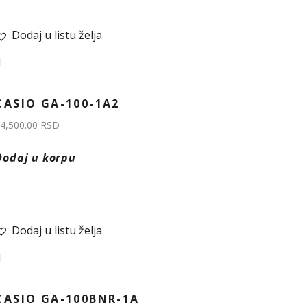
Dodaj u listu želja
CASIO GA-100-1A2
4,500.00
RSD
Dodaj u korpu
Dodaj u listu želja
CASIO GA-100BNR-1A