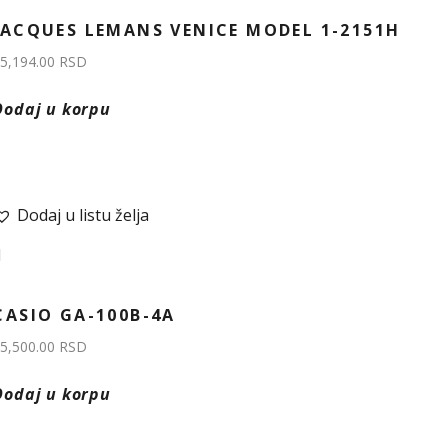
JACQUES LEMANS VENICE MODEL 1-2151H
5,194.00
RSD
Dodaj u korpu
Dodaj u listu želja
CASIO GA-100B-4A
5,500.00
RSD
Dodaj u korpu