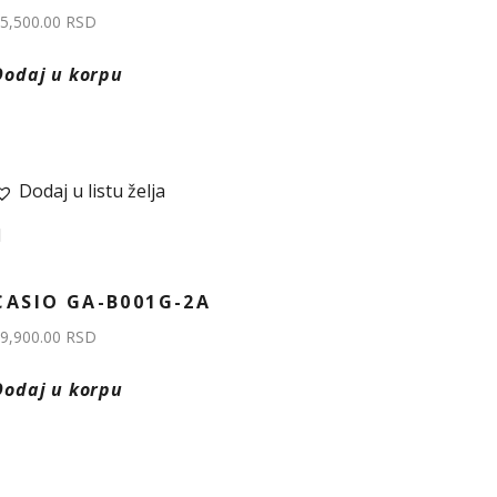
5,500.00
RSD
Dodaj u korpu
Dodaj u listu želja
CASIO GA-B001G-2A
9,900.00
RSD
Dodaj u korpu